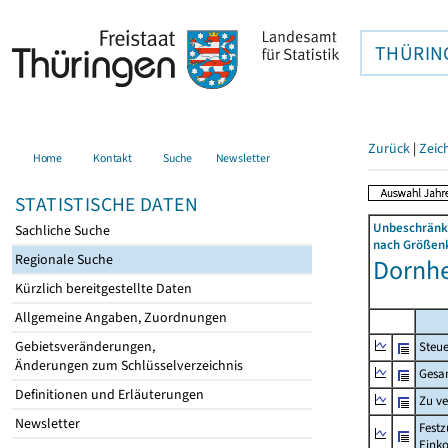
THÜRIN
Zurück
|
Zeic
Home
Kontakt
Suche
Newsletter
STATISTISCHE DATEN
Unbeschränkt
Sachliche Suche
nach Größenk
Regionale Suche
Dornhe
Kürzlich bereitgestellte Daten
Allgemeine Angaben, Zuordnungen
Gebietsveränderungen,
Steue
Änderungen zum Schlüsselverzeichnis
Gesa
Definitionen und Erläuterungen
Zu v
Newsletter
Festz
Eink