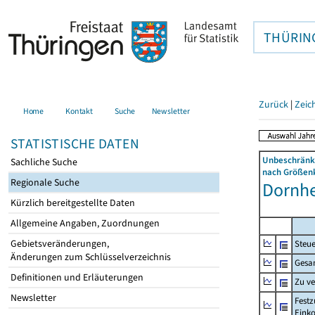
THÜRIN
Zurück
|
Zeic
Home
Kontakt
Suche
Newsletter
STATISTISCHE DATEN
Unbeschränkt
Sachliche Suche
nach Größenk
Regionale Suche
Dornhe
Kürzlich bereitgestellte Daten
Allgemeine Angaben, Zuordnungen
Gebietsveränderungen,
Steue
Änderungen zum Schlüsselverzeichnis
Gesa
Definitionen und Erläuterungen
Zu v
Newsletter
Festz
Eink