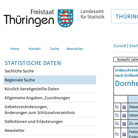
THÜRIN
Zurück
|
Zeic
Home
Kontakt
Suche
Newsletter
STATISTISCHE DATEN
Unbeschränkt
Sachliche Suche
nach Größenk
Regionale Suche
Dornhe
Kürzlich bereitgestellte Daten
Allgemeine Angaben, Zuordnungen
Gebietsveränderungen,
Steue
Änderungen zum Schlüsselverzeichnis
Gesa
Definitionen und Erläuterungen
Zu v
Newsletter
Festz
Eink