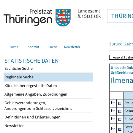
THÜRIN
Zurück
|
Zeic
Home
Kontakt
Suche
Newsletter
STATISTISCHE DATEN
Unbeschränkt
Sachliche Suche
Größenklasse
Regionale Suche
Ilmenau
Kürzlich bereitgestellte Daten
Allgemeine Angaben, Zuordnungen
Gebietsveränderungen,
Steue
Änderungen zum Schlüsselverzeichnis
Gesa
Definitionen und Erläuterungen
Zu v
Newsletter
Festz
Eink