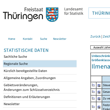
THÜRIN
Zurück
|
Zeic
Home
Kontakt
Suche
Newsletter
STATISTISCHE DATEN
Unbeschränkt
Sachliche Suche
Größenklasse
Regionale Suche
Ilmenau
Kürzlich bereitgestellte Daten
Allgemeine Angaben, Zuordnungen
Gebietsveränderungen,
Steue
Änderungen zum Schlüsselverzeichnis
Gesa
Definitionen und Erläuterungen
Zu v
Newsletter
Festz
Eink