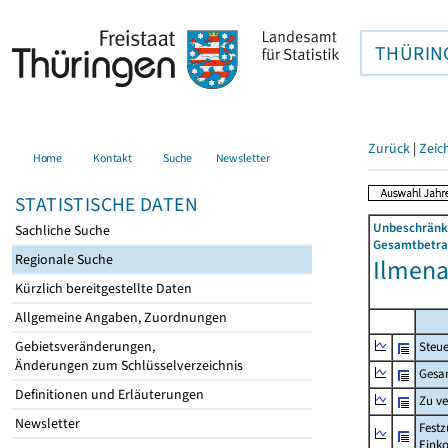
THÜRIN
Zurück
|
Zeic
Home
Kontakt
Suche
Newsletter
STATISTISCHE DATEN
Unbeschränkt
Sachliche Suche
Gesamtbetrag
Regionale Suche
Ilmena
Kürzlich bereitgestellte Daten
Allgemeine Angaben, Zuordnungen
Gebietsveränderungen,
Steue
Änderungen zum Schlüsselverzeichnis
Gesa
Definitionen und Erläuterungen
Zu v
Newsletter
Festz
Eink