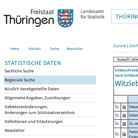
THÜRIN
Zurück
|
Zeic
Home
Kontakt
Suche
Newsletter
STATISTISCHE DATEN
Unbeschränkt
Sachliche Suche
nach Größenk
Regionale Suche
Witzle
Kürzlich bereitgestellte Daten
Allgemeine Angaben, Zuordnungen
Gebietsveränderungen,
Steue
Änderungen zum Schlüsselverzeichnis
Gesa
Definitionen und Erläuterungen
Zu v
Newsletter
Festz
Eink