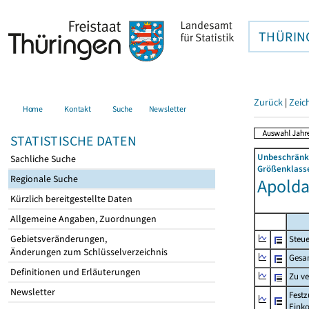
THÜRIN
Zurück
|
Zeic
Home
Kontakt
Suche
Newsletter
STATISTISCHE DATEN
Unbeschränkt
Sachliche Suche
Größenklasse
Regionale Suche
Apolda,
Kürzlich bereitgestellte Daten
Allgemeine Angaben, Zuordnungen
Gebietsveränderungen,
Steue
Änderungen zum Schlüsselverzeichnis
Gesa
Definitionen und Erläuterungen
Zu v
Newsletter
Festz
Eink