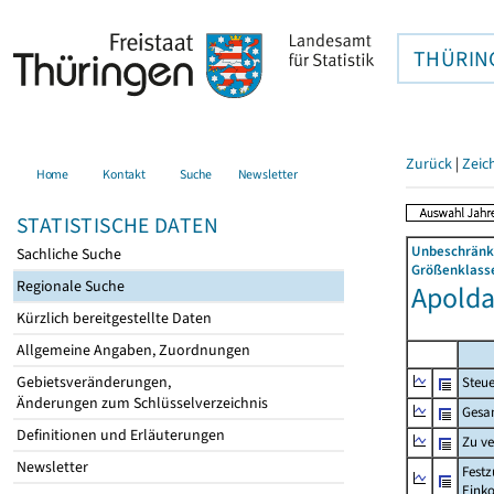
THÜRIN
Zurück
|
Zeic
Home
Kontakt
Suche
Newsletter
STATISTISCHE DATEN
Unbeschränkt
Sachliche Suche
Größenklasse
Regionale Suche
Apolda,
Kürzlich bereitgestellte Daten
Allgemeine Angaben, Zuordnungen
Gebietsveränderungen,
Steue
Änderungen zum Schlüsselverzeichnis
Gesa
Definitionen und Erläuterungen
Zu v
Newsletter
Festz
Eink