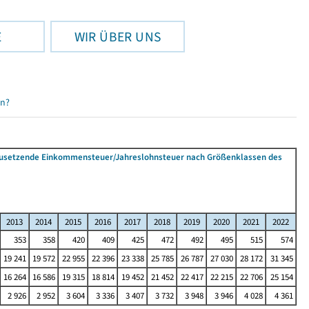
E
WIR ÜBER UNS
en?
tzusetzende Einkommensteuer/Jahreslohnsteuer nach Größenklassen des
2013
2014
2015
2016
2017
2018
2019
2020
2021
2022
353
358
420
409
425
472
492
495
515
574
19 241
19 572
22 955
22 396
23 338
25 785
26 787
27 030
28 172
31 345
16 264
16 586
19 315
18 814
19 452
21 452
22 417
22 215
22 706
25 154
2 926
2 952
3 604
3 336
3 407
3 732
3 948
3 946
4 028
4 361