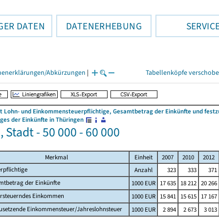
GER DATEN
DATENERHEBUNG
SERVIC
henerklärungen/Abkürzungen
|
Tabellenköpfe verschob
 Lohn- und Einkommensteuerpflichtige, Gesamtbetrag der Einkünfte und fes
es der Einkünfte in Thüringen
 Stadt - 50 000 - 60 000
Merkmal
Einheit
2007
2010
2012
rpflichtige
Anzahl
323
333
371
mtbetrag der Einkünfte
1000 EUR
17 635
18 212
20 266
ersteuerndes Einkommen
1000 EUR
15 841
15 615
17 167
zusetzende Einkommensteuer/Jahreslohnsteuer
1000 EUR
2 894
2 673
3 013