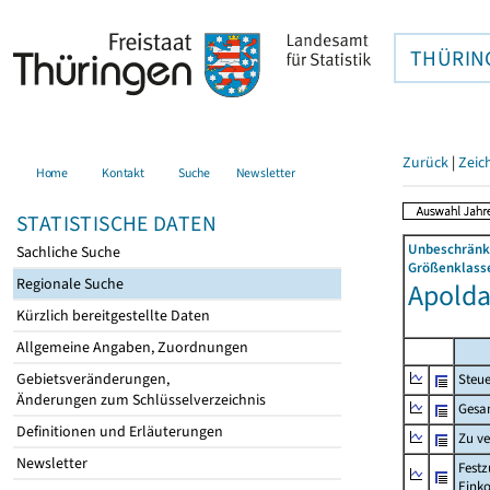
THÜRIN
Zurück
|
Zeic
Home
Kontakt
Suche
Newsletter
STATISTISCHE DATEN
Unbeschränkt
Sachliche Suche
Größenklasse
Regionale Suche
Apolda,
Kürzlich bereitgestellte Daten
Allgemeine Angaben, Zuordnungen
Gebietsveränderungen,
Steue
Änderungen zum Schlüsselverzeichnis
Gesa
Definitionen und Erläuterungen
Zu v
Newsletter
Festz
Eink