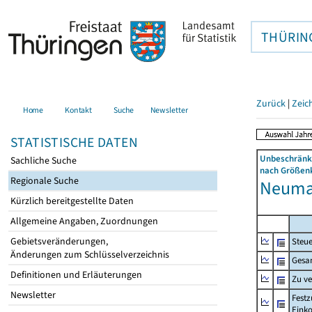
THÜRIN
Zurück
|
Zeic
Home
Kontakt
Suche
Newsletter
STATISTISCHE DATEN
Unbeschränkt
Sachliche Suche
nach Größenk
Regionale Suche
Neumar
Kürzlich bereitgestellte Daten
Allgemeine Angaben, Zuordnungen
Gebietsveränderungen,
Steue
Änderungen zum Schlüsselverzeichnis
Gesa
Definitionen und Erläuterungen
Zu v
Newsletter
Festz
Eink