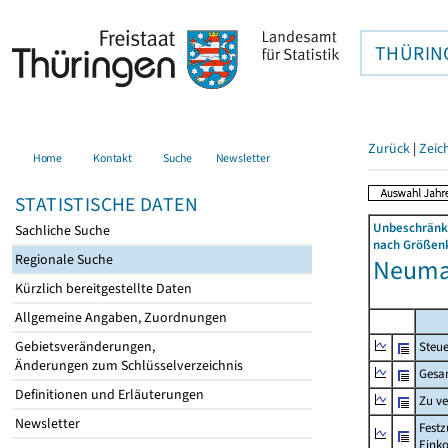
THÜRIN
Zurück
|
Zeic
Home
Kontakt
Suche
Newsletter
STATISTISCHE DATEN
Unbeschränkt
Sachliche Suche
nach Größenk
Regionale Suche
Neumar
Kürzlich bereitgestellte Daten
Allgemeine Angaben, Zuordnungen
Gebietsveränderungen,
Steue
Änderungen zum Schlüsselverzeichnis
Gesa
Definitionen und Erläuterungen
Zu v
Newsletter
Festz
Eink