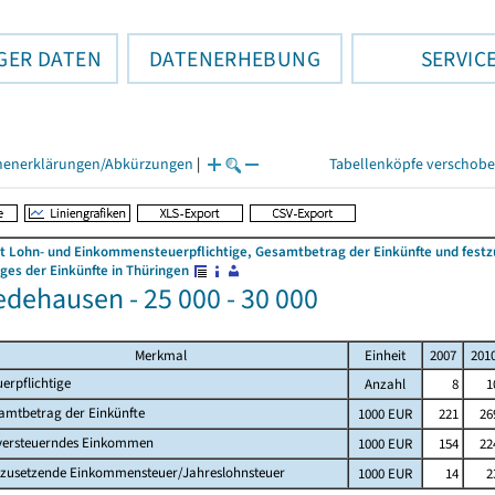
GER DATEN
DATENERHEBUNG
SERVIC
henerklärungen/Abkürzungen
|
Tabellenköpfe verschob
 Lohn- und Einkommensteuerpflichtige, Gesamtbetrag der Einkünfte und fes
es der Einkünfte in Thüringen
dehausen - 25 000 - 30 000
Merkmal
Einheit
2007
201
uerpflichtige
Anzahl
8
1
amtbetrag der Einkünfte
1000 EUR
221
26
versteuerndes Einkommen
1000 EUR
154
22
tzusetzende Einkommensteuer/Jahreslohnsteuer
1000 EUR
14
2