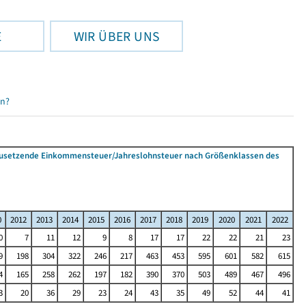
E
WIR ÜBER UNS
en?
tzusetzende Einkommensteuer/Jahreslohnsteuer nach Größenklassen des
0
2012
2013
2014
2015
2016
2017
2018
2019
2020
2021
2022
0
7
11
12
9
8
17
17
22
22
21
23
9
198
304
322
246
217
463
453
595
601
582
615
4
165
258
262
197
182
390
370
503
489
467
496
3
20
36
29
23
24
43
35
49
52
44
41