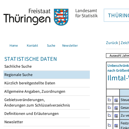
THÜRIN
Zurück
|
Zeic
Home
Kontakt
Suche
Newsletter
STATISTISCHE DATEN
Unbeschränkt
Sachliche Suche
nach Größenk
Regionale Suche
Ilmtal-
Kürzlich bereitgestellte Daten
Allgemeine Angaben, Zuordnungen
Gebietsveränderungen,
Steue
Änderungen zum Schlüsselverzeichnis
Gesa
Definitionen und Erläuterungen
Zu v
Newsletter
Festz
Eink