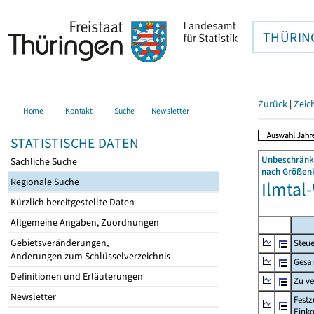
THÜRIN
Zurück
|
Zeic
Home
Kontakt
Suche
Newsletter
STATISTISCHE DATEN
Unbeschränkt
Sachliche Suche
nach Größenk
Regionale Suche
Ilmtal-
Kürzlich bereitgestellte Daten
Allgemeine Angaben, Zuordnungen
Gebietsveränderungen,
Steue
Änderungen zum Schlüsselverzeichnis
Gesa
Definitionen und Erläuterungen
Zu v
Newsletter
Festz
Eink