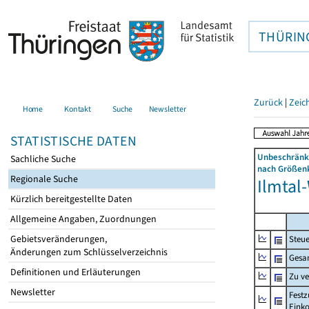
THÜRIN
Zurück
|
Zeic
Home
Kontakt
Suche
Newsletter
STATISTISCHE DATEN
Unbeschränkt
Sachliche Suche
nach Größenk
Regionale Suche
Ilmtal-
Kürzlich bereitgestellte Daten
Allgemeine Angaben, Zuordnungen
Gebietsveränderungen,
Steue
Änderungen zum Schlüsselverzeichnis
Gesa
Definitionen und Erläuterungen
Zu v
Newsletter
Festz
Eink