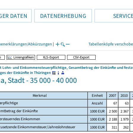
GER DATEN
DATENERHEBUNG
SERVIC
henerklärungen/Abkürzungen
|
Tabellenköpfe verschob
 Lohn- und Einkommensteuerpflichtige, Gesamtbetrag der Einkünfte und fes
es der Einkünfte in Thüringen
, Stadt - 35 000 - 40 000
Merkmal
Einheit
2007
2010
erpflichtige
Anzahl
67
63
mtbetrag der Einkünfte
1000 EUR
2 500
2 367
ersteuerndes Einkommen
1000 EUR
2 188
1 979
zusetzende Einkommensteuer/Jahreslohnsteuer
1000 EUR
311
262