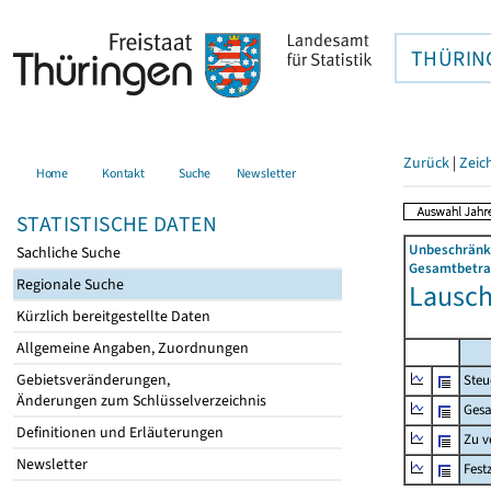
THÜRIN
Zurück
|
Zeic
Home
Kontakt
Suche
Newsletter
STATISTISCHE DATEN
Unbeschränkt
Sachliche Suche
Gesamtbetrag
Regionale Suche
Lauscha
Kürzlich bereitgestellte Daten
Allgemeine Angaben, Zuordnungen
Gebietsveränderungen,
Steu
Änderungen zum Schlüsselverzeichnis
Gesa
Definitionen und Erläuterungen
Zu v
Newsletter
Fest