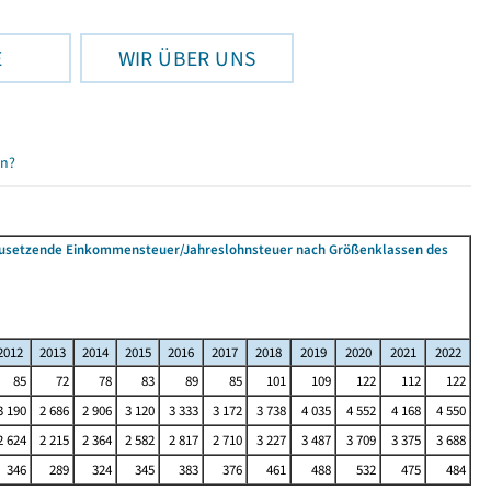
E
WIR ÜBER UNS
en?
tzusetzende Einkommensteuer/Jahreslohnsteuer nach Größenklassen des
2012
2013
2014
2015
2016
2017
2018
2019
2020
2021
2022
85
72
78
83
89
85
101
109
122
112
122
3 190
2 686
2 906
3 120
3 333
3 172
3 738
4 035
4 552
4 168
4 550
2 624
2 215
2 364
2 582
2 817
2 710
3 227
3 487
3 709
3 375
3 688
346
289
324
345
383
376
461
488
532
475
484