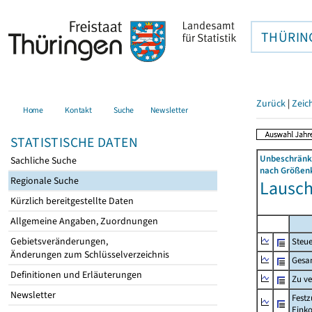
THÜRIN
Zurück
|
Zeic
Home
Kontakt
Suche
Newsletter
STATISTISCHE DATEN
Unbeschränkt
Sachliche Suche
nach Größenk
Regionale Suche
Lauscha
Kürzlich bereitgestellte Daten
Allgemeine Angaben, Zuordnungen
Gebietsveränderungen,
Steue
Änderungen zum Schlüsselverzeichnis
Gesa
Definitionen und Erläuterungen
Zu v
Newsletter
Festz
Eink