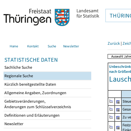
THÜRIN
Zurück
|
Zeic
Home
Kontakt
Suche
Newsletter
STATISTISCHE DATEN
Unbeschränkt
Sachliche Suche
nach Größenk
Regionale Suche
Lausch
Kürzlich bereitgestellte Daten
Allgemeine Angaben, Zuordnungen
Gebietsveränderungen,
Steue
Änderungen zum Schlüsselverzeichnis
Gesa
Definitionen und Erläuterungen
Zu v
Newsletter
Festz
Eink