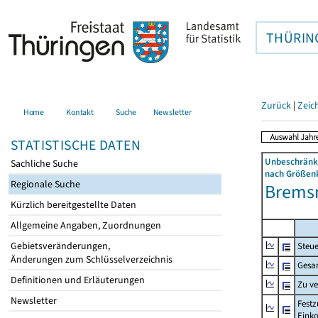
THÜRIN
Zurück
|
Zeic
Home
Kontakt
Suche
Newsletter
STATISTISCHE DATEN
Unbeschränkt
Sachliche Suche
nach Größenk
Regionale Suche
Bremsn
Kürzlich bereitgestellte Daten
Allgemeine Angaben, Zuordnungen
Gebietsveränderungen,
Steue
Änderungen zum Schlüsselverzeichnis
Gesa
Definitionen und Erläuterungen
Zu v
Newsletter
Festz
Eink