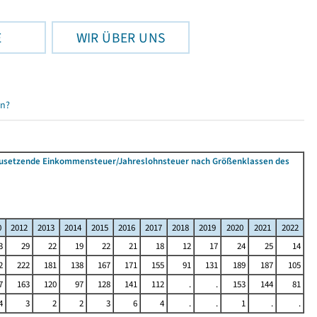
E
WIR ÜBER UNS
en?
tzusetzende Einkommensteuer/Jahreslohnsteuer nach Größenklassen des
0
2012
2013
2014
2015
2016
2017
2018
2019
2020
2021
2022
3
29
22
19
22
21
18
12
17
24
25
14
2
222
181
138
167
171
155
91
131
189
187
105
7
163
120
97
128
141
112
.
.
153
144
81
4
3
2
2
3
6
4
.
.
1
.
.