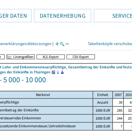
GER DATEN
DATENERHEBUNG
SERVIC
henerklärungen/Abkürzungen
|
Tabellenköpfe verschob
 Lohn- und Einkommensteuerpflichtige, Gesamtbetrag der Einkünfte und fes
es der Einkünfte in Thüringen
 5 000 - 10 000
Merkmal
Einheit
2007
201
uerpflichtige
Anzahl
39
4
amtbetrag der Einkünfte
1000 EUR
285
32
versteuerndes Einkommen
1000 EUR
244
25
tzusetzende Einkommensteuer/Jahreslohnsteuer
1000 EUR
7