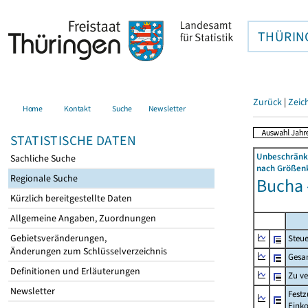
THÜRIN
Zurück
|
Zeic
Home
Kontakt
Suche
Newsletter
STATISTISCHE DATEN
Unbeschränkt
Sachliche Suche
nach Größenk
Regionale Suche
Bucha -
Kürzlich bereitgestellte Daten
Allgemeine Angaben, Zuordnungen
Gebietsveränderungen,
Steue
Änderungen zum Schlüsselverzeichnis
Gesa
Definitionen und Erläuterungen
Zu v
Newsletter
Festz
Eink