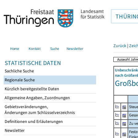
THÜRIN
Zurück
|
Zeic
Home
Kontakt
Suche
Newsletter
STATISTISCHE DATEN
Unbeschränkt
Sachliche Suche
nach Größenk
Regionale Suche
Großbo
Kürzlich bereitgestellte Daten
Allgemeine Angaben, Zuordnungen
Gebietsveränderungen,
Steue
Änderungen zum Schlüsselverzeichnis
Gesa
Definitionen und Erläuterungen
Zu v
Newsletter
Festz
Eink