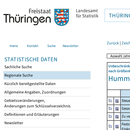
THÜRIN
Zurück
|
Zeic
Home
Kontakt
Suche
Newsletter
STATISTISCHE DATEN
Unbeschränkt
Sachliche Suche
nach Größenk
Regionale Suche
Hummel
Kürzlich bereitgestellte Daten
Allgemeine Angaben, Zuordnungen
Gebietsveränderungen,
Steue
Änderungen zum Schlüsselverzeichnis
Gesa
Definitionen und Erläuterungen
Zu v
Newsletter
Festz
Eink