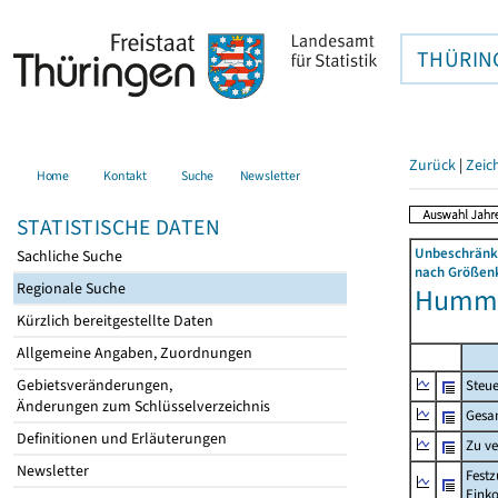
THÜRIN
Zurück
|
Zeic
Home
Kontakt
Suche
Newsletter
STATISTISCHE DATEN
Unbeschränkt
Sachliche Suche
nach Größenk
Regionale Suche
Hummel
Kürzlich bereitgestellte Daten
Allgemeine Angaben, Zuordnungen
Gebietsveränderungen,
Steue
Änderungen zum Schlüsselverzeichnis
Gesa
Definitionen und Erläuterungen
Zu v
Newsletter
Festz
Eink