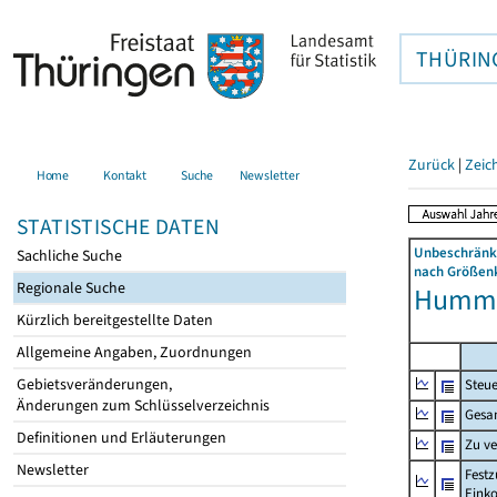
THÜRIN
Zurück
|
Zeic
Home
Kontakt
Suche
Newsletter
STATISTISCHE DATEN
Unbeschränkt
Sachliche Suche
nach Größenk
Regionale Suche
Hummel
Kürzlich bereitgestellte Daten
Allgemeine Angaben, Zuordnungen
Gebietsveränderungen,
Steue
Änderungen zum Schlüsselverzeichnis
Gesa
Definitionen und Erläuterungen
Zu v
Newsletter
Festz
Eink