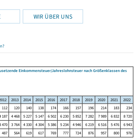
E
WIR ÜBER UNS
en?
tzusetzende Einkommensteuer/Jahreslohnsteuer nach Größenklassen des
2012
2013
2014
2015
2016
2017
2018
2019
2020
2021
2022
112
120
140
138
174
166
157
196
214
183
234
4 187
4 468
5 227
5 147
6 502
6 230
5 852
7 282
7 989
6 832
8 720
3 470
3 764
4 330
4 304
5 386
5 234
4 946
6 219
6 516
5 476
6 943
487
564
619
617
769
777
724
876
957
800
976