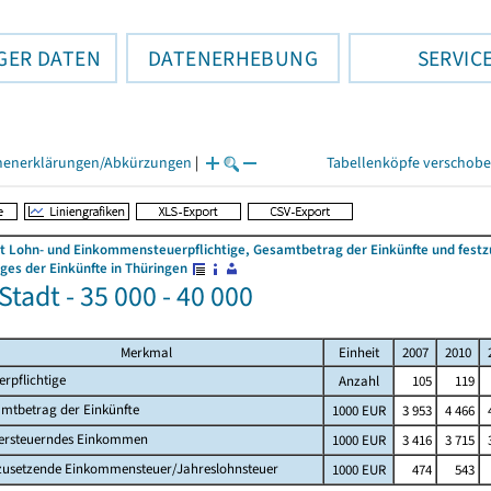
GER DATEN
DATENERHEBUNG
SERVIC
henerklärungen/Abkürzungen
|
Tabellenköpfe verschob
 Lohn- und Einkommensteuerpflichtige, Gesamtbetrag der Einkünfte und fes
es der Einkünfte in Thüringen
Stadt - 35 000 - 40 000
Merkmal
Einheit
2007
2010
erpflichtige
Anzahl
105
119
mtbetrag der Einkünfte
1000 EUR
3 953
4 466
ersteuerndes Einkommen
1000 EUR
3 416
3 715
zusetzende Einkommensteuer/Jahreslohnsteuer
1000 EUR
474
543