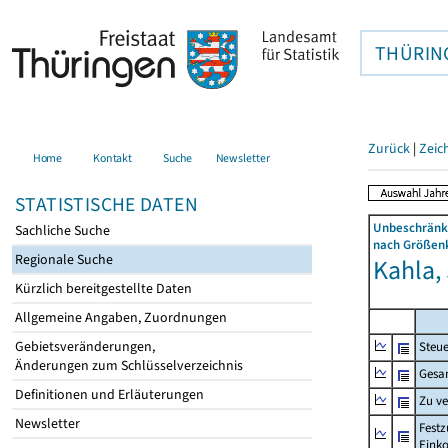
THÜRIN
Zurück
|
Zeic
Home
Kontakt
Suche
Newsletter
STATISTISCHE DATEN
Unbeschränkt
Sachliche Suche
nach Größenk
Regionale Suche
Kahla,
Kürzlich bereitgestellte Daten
Allgemeine Angaben, Zuordnungen
Gebietsveränderungen,
Steue
Änderungen zum Schlüsselverzeichnis
Gesa
Definitionen und Erläuterungen
Zu v
Newsletter
Festz
Eink