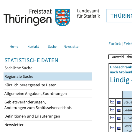
THÜRIN
Zurück
|
Zeic
Home
Kontakt
Suche
Newsletter
STATISTISCHE DATEN
Unbeschränkt
Sachliche Suche
nach Größenk
Regionale Suche
Lindig 
Kürzlich bereitgestellte Daten
Allgemeine Angaben, Zuordnungen
Gebietsveränderungen,
Steue
Änderungen zum Schlüsselverzeichnis
Gesa
Definitionen und Erläuterungen
Zu v
Newsletter
Festz
Eink