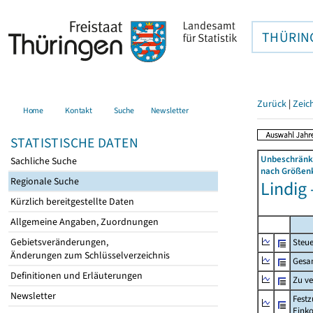
THÜRIN
Zurück
|
Zeic
Home
Kontakt
Suche
Newsletter
STATISTISCHE DATEN
Unbeschränkt
Sachliche Suche
nach Größenk
Regionale Suche
Lindig 
Kürzlich bereitgestellte Daten
Allgemeine Angaben, Zuordnungen
Gebietsveränderungen,
Steue
Änderungen zum Schlüsselverzeichnis
Gesa
Definitionen und Erläuterungen
Zu v
Newsletter
Festz
Eink