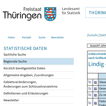
THÜRIN
Zurück
|
Zeic
Home
Kontakt
Suche
Newsletter
STATISTISCHE DATEN
Unbeschränkt
Sachliche Suche
nach Größenk
Regionale Suche
Lindig 
Kürzlich bereitgestellte Daten
Allgemeine Angaben, Zuordnungen
Gebietsveränderungen,
Steue
Änderungen zum Schlüsselverzeichnis
Gesa
Definitionen und Erläuterungen
Zu v
Newsletter
Festz
Eink