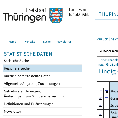
THÜRIN
Zurück
|
Zeic
Home
Kontakt
Suche
Newsletter
STATISTISCHE DATEN
Unbeschränkt
Sachliche Suche
nach Größenk
Regionale Suche
Lindig 
Kürzlich bereitgestellte Daten
Allgemeine Angaben, Zuordnungen
Gebietsveränderungen,
Steue
Änderungen zum Schlüsselverzeichnis
Gesa
Definitionen und Erläuterungen
Zu v
Newsletter
Festz
Eink