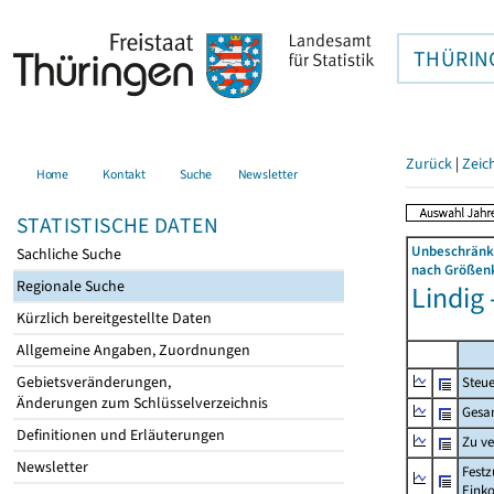
THÜRIN
Zurück
|
Zeic
Home
Kontakt
Suche
Newsletter
STATISTISCHE DATEN
Unbeschränkt
Sachliche Suche
nach Größenk
Regionale Suche
Lindig
Kürzlich bereitgestellte Daten
Allgemeine Angaben, Zuordnungen
Gebietsveränderungen,
Steue
Änderungen zum Schlüsselverzeichnis
Gesa
Definitionen und Erläuterungen
Zu v
Newsletter
Festz
Eink