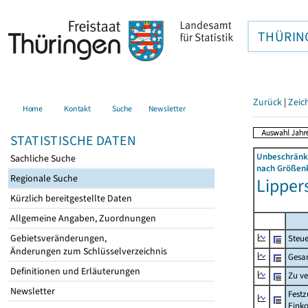
THÜRIN
Zurück
|
Zeic
Home
Kontakt
Suche
Newsletter
STATISTISCHE DATEN
Unbeschränkt
Sachliche Suche
nach Größenk
Regionale Suche
Lipper
Kürzlich bereitgestellte Daten
Allgemeine Angaben, Zuordnungen
Gebietsveränderungen,
Steue
Änderungen zum Schlüsselverzeichnis
Gesa
Definitionen und Erläuterungen
Zu v
Newsletter
Festz
Eink