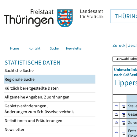
THÜRIN
Zurück
|
Zeic
Home
Kontakt
Suche
Newsletter
STATISTISCHE DATEN
Unbeschränkt
Sachliche Suche
nach Größenk
Regionale Suche
Lipper
Kürzlich bereitgestellte Daten
Allgemeine Angaben, Zuordnungen
Gebietsveränderungen,
Steue
Änderungen zum Schlüsselverzeichnis
Gesa
Definitionen und Erläuterungen
Zu v
Newsletter
Festz
Eink