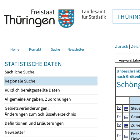
THÜRIN
Zurück
|
Zeic
Home
Kontakt
Suche
Newsletter
STATISTISCHE DATEN
Unbeschränkt
Sachliche Suche
nach Größenk
Regionale Suche
Schöngl
Kürzlich bereitgestellte Daten
Allgemeine Angaben, Zuordnungen
Gebietsveränderungen,
Steue
Änderungen zum Schlüsselverzeichnis
Gesa
Definitionen und Erläuterungen
Zu v
Newsletter
Festz
Eink