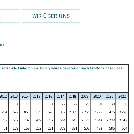
E
WIR ÜBER UNS
en?
tzusetzende Einkommensteuer/Jahreslohnsteuer nach Größenklassen des
2012
2013
2014
2015
2016
2017
2018
2019
2020
2021
2022
3
7
10
13
17
22
22
29
30
39
36
264
627
866
1 139
1 526
1 997
2 089
2 756
2 775
3 476
3 270
208
527
707
919
1 202
1 554
1 645
2 171
2 248
2 738
2 518
51
119
168
222
281
359
391
503
488
586
554