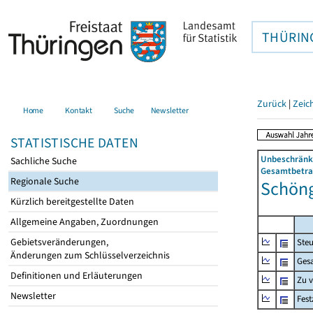
THÜRIN
Zurück
|
Zeic
Home
Kontakt
Suche
Newsletter
STATISTISCHE DATEN
Unbeschränkt
Sachliche Suche
Gesamtbetrag
Regionale Suche
Schöng
Kürzlich bereitgestellte Daten
Allgemeine Angaben, Zuordnungen
Gebietsveränderungen,
Steu
Änderungen zum Schlüsselverzeichnis
Ges
Definitionen und Erläuterungen
Zu 
Newsletter
Fes