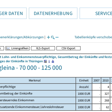
GER DATEN
DATENERHEBUNG
SERVIC
henerklärungen/Abkürzungen
|
Tabellenköpfe verschob
 Lohn- und Einkommensteuerpflichtige, Gesamtbetrag der Einkünfte und fes
es der Einkünfte in Thüringen
leina - 70 000 - 125 000
Merkmal
Einheit
2007
2010
erpflichtige
Anzahl
.
4
amtbetrag der Einkünfte
1000 EUR
.
327
versteuerndes Einkommen
1000 EUR
.
268
tzusetzende Einkommensteuer/Jahreslohnsteuer
1000 EUR
.
62