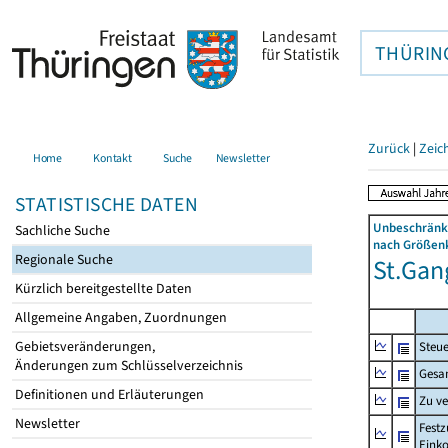
THÜRIN
Zurück
|
Zeic
Home
Kontakt
Suche
Newsletter
STATISTISCHE DATEN
Unbeschränkt
Sachliche Suche
nach Größenk
Regionale Suche
St.Gang
Kürzlich bereitgestellte Daten
Allgemeine Angaben, Zuordnungen
Gebietsveränderungen,
Steue
Änderungen zum Schlüsselverzeichnis
Gesa
Definitionen und Erläuterungen
Zu v
Newsletter
Festz
Eink