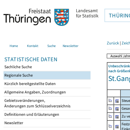
THÜRIN
Zurück
|
Zeic
Home
Kontakt
Suche
Newsletter
STATISTISCHE DATEN
Unbeschränkt
Sachliche Suche
nach Größenk
Regionale Suche
St.Gang
Kürzlich bereitgestellte Daten
Allgemeine Angaben, Zuordnungen
Gebietsveränderungen,
Steue
Änderungen zum Schlüsselverzeichnis
Gesa
Definitionen und Erläuterungen
Zu v
Newsletter
Festz
Eink