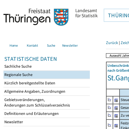
THÜRIN
Zurück
|
Zeic
Home
Kontakt
Suche
Newsletter
STATISTISCHE DATEN
Unbeschränkt
Sachliche Suche
nach Größenk
Regionale Suche
St.Gang
Kürzlich bereitgestellte Daten
Allgemeine Angaben, Zuordnungen
Gebietsveränderungen,
Steue
Änderungen zum Schlüsselverzeichnis
Gesa
Definitionen und Erläuterungen
Zu v
Newsletter
Festz
Eink