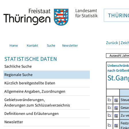
THÜRIN
Zurück
|
Zeic
Home
Kontakt
Suche
Newsletter
STATISTISCHE DATEN
Unbeschränkt
Sachliche Suche
nach Größenk
Regionale Suche
St.Gang
Kürzlich bereitgestellte Daten
Allgemeine Angaben, Zuordnungen
Gebietsveränderungen,
Steue
Änderungen zum Schlüsselverzeichnis
Gesa
Definitionen und Erläuterungen
Zu v
Newsletter
Festz
Eink