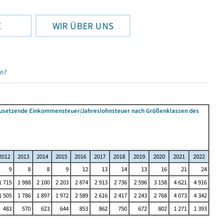
E
WIR ÜBER UNS
en?
tzusetzende Einkommensteuer/Jahreslohnsteuer nach Größenklassen des
2012
2013
2014
2015
2016
2017
2018
2019
2020
2021
2022
9
8
8
9
12
13
14
13
16
21
24
1 715
1 988
2 100
2 203
2 874
2 913
2 736
2 596
3 158
4 621
4 916
1 505
1 786
1 897
1 972
2 589
2 616
2 417
2 243
2 768
4 073
4 342
483
570
623
644
853
862
750
672
802
1 271
1 393