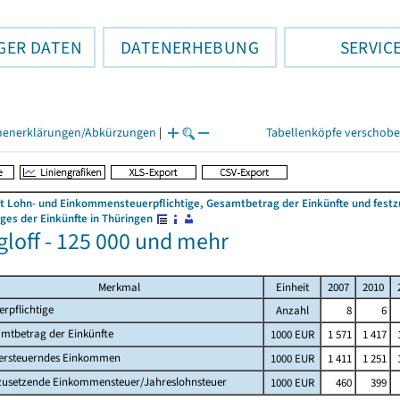
GER DATEN
DATENERHEBUNG
SERVIC
henerklärungen/Abkürzungen
|
Tabellenköpfe verschob
 Lohn- und Einkommensteuerpflichtige, Gesamtbetrag der Einkünfte und fes
es der Einkünfte in Thüringen
gloff - 125 000 und mehr
Merkmal
Einheit
2007
2010
erpflichtige
Anzahl
8
6
mtbetrag der Einkünfte
1000 EUR
1 571
1 417
ersteuerndes Einkommen
1000 EUR
1 411
1 251
zusetzende Einkommensteuer/Jahreslohnsteuer
1000 EUR
460
399