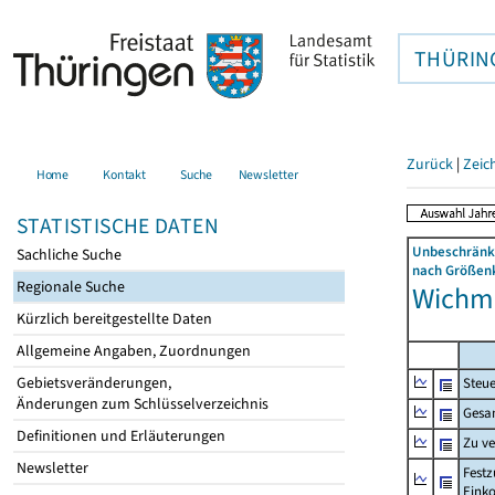
THÜRIN
Zurück
|
Zeic
Home
Kontakt
Suche
Newsletter
STATISTISCHE DATEN
Unbeschränkt
Sachliche Suche
nach Größenk
Regionale Suche
Wichma
Kürzlich bereitgestellte Daten
Allgemeine Angaben, Zuordnungen
Gebietsveränderungen,
Steue
Änderungen zum Schlüsselverzeichnis
Gesa
Definitionen und Erläuterungen
Zu v
Newsletter
Festz
Eink