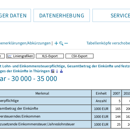
GER DATEN
DATENERHEBUNG
SERVIC
henerklärungen/Abkürzungen
|
Tabellenköpfe verschob
 Lohn- und Einkommensteuerpflichtige, Gesamtbetrag der Einkünfte und fes
es der Einkünfte in Thüringen
r - 30 000 - 35 000
Merkmal
Einheit
2007
201
uerpflichtige
Anzahl
5
amtbetrag der Einkünfte
1000 EUR
165
20
versteuerndes Einkommen
1000 EUR
144
16
tzusetzende Einkommensteuer/Jahreslohnsteuer
1000 EUR
25
2