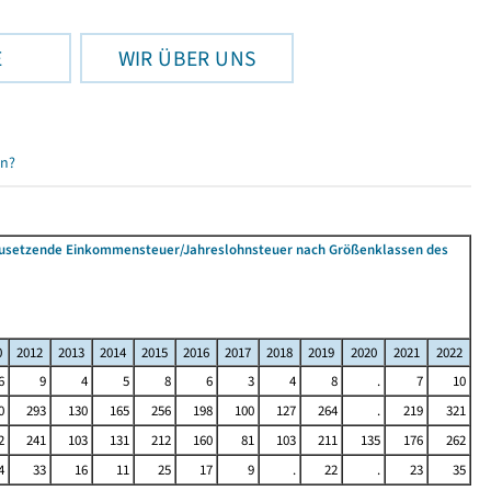
E
WIR ÜBER UNS
en?
tzusetzende Einkommensteuer/Jahreslohnsteuer nach Größenklassen des
0
2012
2013
2014
2015
2016
2017
2018
2019
2020
2021
2022
6
9
4
5
8
6
3
4
8
.
7
10
0
293
130
165
256
198
100
127
264
.
219
321
2
241
103
131
212
160
81
103
211
135
176
262
4
33
16
11
25
17
9
.
22
.
23
35