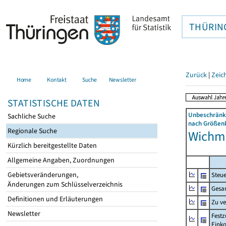
THÜRIN
Zurück
|
Zeic
Home
Kontakt
Suche
Newsletter
STATISTISCHE DATEN
Unbeschränkt
Sachliche Suche
nach Größenk
Regionale Suche
Wichma
Kürzlich bereitgestellte Daten
Allgemeine Angaben, Zuordnungen
Gebietsveränderungen,
Steue
Änderungen zum Schlüsselverzeichnis
Gesa
Definitionen und Erläuterungen
Zu v
Newsletter
Festz
Eink