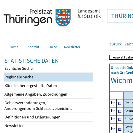
THÜRIN
Zurück
|
Zeic
Home
Kontakt
Suche
Newsletter
STATISTISCHE DATEN
Unbeschränkt
Sachliche Suche
nach Größenk
Regionale Suche
Wichma
Kürzlich bereitgestellte Daten
Allgemeine Angaben, Zuordnungen
Gebietsveränderungen,
Steue
Änderungen zum Schlüsselverzeichnis
Gesa
Definitionen und Erläuterungen
Zu v
Newsletter
Festz
Eink