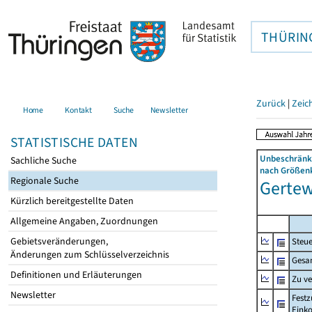
THÜRIN
Zurück
|
Zeic
Home
Kontakt
Suche
Newsletter
STATISTISCHE DATEN
Unbeschränkt
Sachliche Suche
nach Größenk
Regionale Suche
Gertewi
Kürzlich bereitgestellte Daten
Allgemeine Angaben, Zuordnungen
Gebietsveränderungen,
Steue
Änderungen zum Schlüsselverzeichnis
Gesa
Definitionen und Erläuterungen
Zu v
Newsletter
Festz
Eink