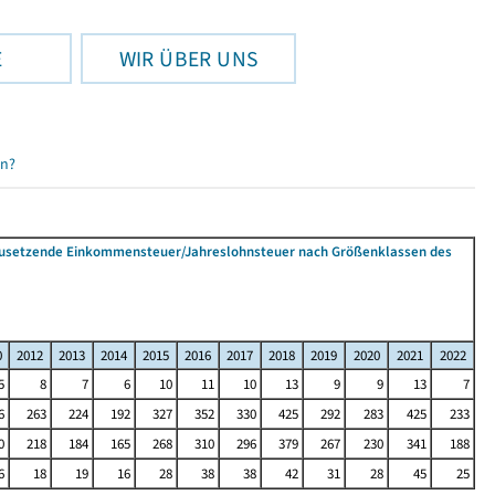
E
WIR ÜBER UNS
en?
tzusetzende Einkommensteuer/Jahreslohnsteuer nach Größenklassen des
0
2012
2013
2014
2015
2016
2017
2018
2019
2020
2021
2022
5
8
7
6
10
11
10
13
9
9
13
7
6
263
224
192
327
352
330
425
292
283
425
233
0
218
184
165
268
310
296
379
267
230
341
188
6
18
19
16
28
38
38
42
31
28
45
25