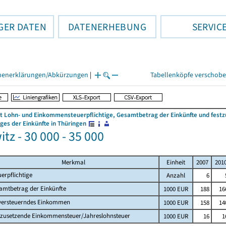
GER DATEN
DATENERHEBUNG
SERVIC
henerklärungen/Abkürzungen
|
Tabellenköpfe verschob
 Lohn- und Einkommensteuerpflichtige, Gesamtbetrag der Einkünfte und fes
es der Einkünfte in Thüringen
tz - 30 000 - 35 000
Merkmal
Einheit
2007
201
uerpflichtige
Anzahl
6
amtbetrag der Einkünfte
1000 EUR
188
16
versteuerndes Einkommen
1000 EUR
158
14
tzusetzende Einkommensteuer/Jahreslohnsteuer
1000 EUR
16
1