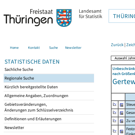
THÜRIN
Zurück
|
Zeic
Home
Kontakt
Suche
Newsletter
STATISTISCHE DATEN
Unbeschränkt
Sachliche Suche
nach Größenk
Regionale Suche
Gertewi
Kürzlich bereitgestellte Daten
Allgemeine Angaben, Zuordnungen
Gebietsveränderungen,
Steue
Änderungen zum Schlüsselverzeichnis
Gesa
Definitionen und Erläuterungen
Zu v
Newsletter
Festz
Eink